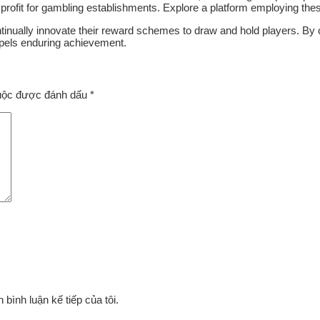
 profit for gambling establishments. Explore a platform employing the
ntinually innovate their reward schemes to draw and hold players. By 
opels enduring achievement.
buộc được đánh dấu
*
 bình luận kế tiếp của tôi.