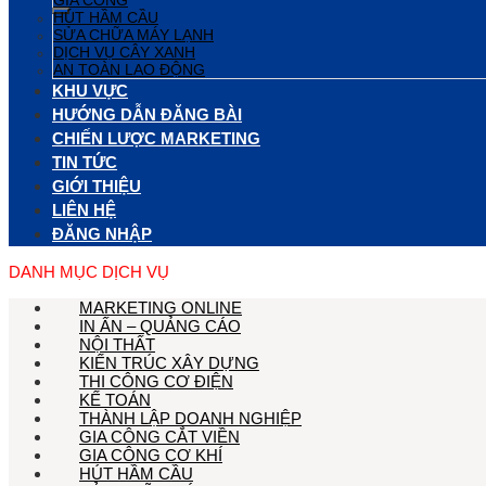
HÚT HẦM CẦU
SỬA CHỮA MÁY LẠNH
DỊCH VỤ CÂY XANH
AN TOÀN LAO ĐỘNG
KHU VỰC
HƯỚNG DẪN ĐĂNG BÀI
CHIẾN LƯỢC MARKETING
TIN TỨC
GIỚI THIỆU
LIÊN HỆ
ĐĂNG NHẬP
DANH MỤC DỊCH VỤ
MARKETING ONLINE
IN ẤN – QUẢNG CÁO
NỘI THẤT
KIẾN TRÚC XÂY DỰNG
THI CÔNG CƠ ĐIỆN
KẾ TOÁN
THÀNH LẬP DOANH NGHIỆP
GIA CÔNG CẮT VIỀN
GIA CÔNG CƠ KHÍ
HÚT HẦM CẦU