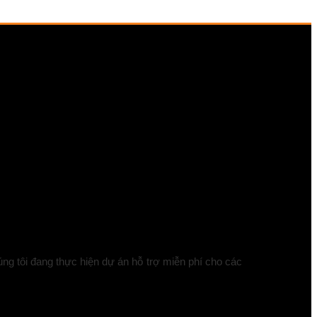
úng tôi đang thực hiện dự án hỗ trợ miễn phí cho các