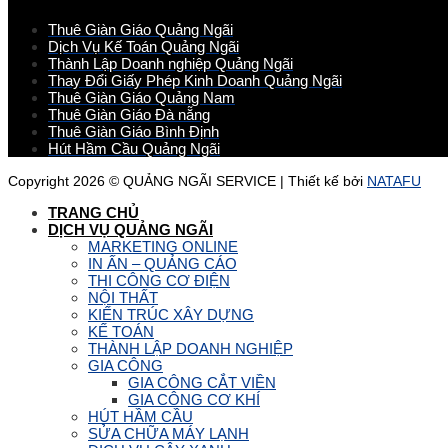
Thuê Giàn Giáo Quảng Ngãi
Dịch Vụ Kế Toán Quảng Ngãi
Thành Lập Doanh nghiệp Quảng Ngãi
Thay Đổi Giấy Phép Kinh Doanh Quảng Ngãi
Thuê Giàn Giáo Quảng Nam
Thuê Giàn Giáo Đà nẵng
Thuê Giàn Giáo Bình Định
Hút Hầm Cầu Quảng Ngãi
Copyright 2026 ©
QUẢNG NGÃI SERVICE
| Thiết kế bởi
NATAFU
TRANG CHỦ
DỊCH VỤ QUẢNG NGÃI
MARKETING ONLINE
IN ẤN – QUẢNG CÁO
THI CÔNG CƠ ĐIỆN
NỘI THẤT
KIẾN TRÚC XÂY DỰNG
KẾ TOÁN
THÀNH LẬP DOANH NGHIỆP
GIA CÔNG
GIA CÔNG CẮT VIỀN
GIA CÔNG CƠ KHÍ
HÚT HẦM CẦU
SỬA CHỮA MÁY LẠNH