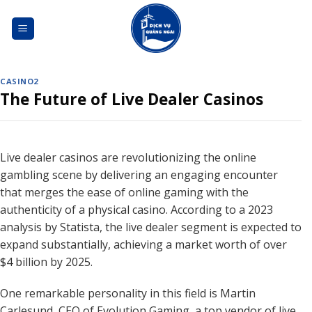
Skip
to
content
CASINO2
The Future of Live Dealer Casinos
Live dealer casinos are revolutionizing the online
gambling scene by delivering an engaging encounter
that merges the ease of online gaming with the
authenticity of a physical casino. According to a 2023
analysis by Statista, the live dealer segment is expected to
expand substantially, achieving a market worth of over
$4 billion by 2025.
One remarkable personality in this field is Martin
Carlesund, CEO of Evolution Gaming, a top vendor of live