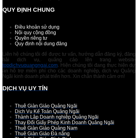
QUY ĐỊNH CHUNG
Điều khoản sử dụng
Nội quy cộng đồng
Quyền riêng tư
Quy định nội dung đăng
Liên hệ chúng tôi để được tư vấn, hướng dẫn đăng ký, đăng
bài dịch vụ, quảng cáo lên trang website
topdichvuquangngai.com
. Hiện chúng tôi đang thực hiện dự
án hỗ trợ miễn phí cho các doanh nghiệp, dịch vụ Quảng
Ngãi kinh doanh phát triển hơn. Xin chân thành cảm ơn!
DỊCH VỤ UY TÍN
Thuê Giàn Giáo Quảng Ngãi
Dịch Vụ Kế Toán Quảng Ngãi
Thành Lập Doanh nghiệp Quảng Ngãi
Thay Đổi Giấy Phép Kinh Doanh Quảng Ngãi
Thuê Giàn Giáo Quảng Nam
Thuê Giàn Giáo Đà nẵng