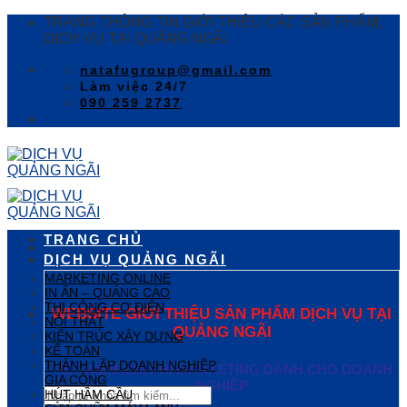
Skip
TRANG THÔNG TIN GIỚI THIỆU CÁC SẢN PHẨM,
to
DỊCH VỤ TẠI QUÃNG NGÃI
content
natafugroup@gmail.com
Làm việc 24/7
090 259 2737
TRANG CHỦ
DỊCH VỤ QUẢNG NGÃI
MARKETING ONLINE
IN ẤN – QUẢNG CÁO
THI CÔNG CƠ ĐIỆN
WEBSITE GIỚI THIỆU SẢN PHẨM DỊCH VỤ TẠI
NỘI THẤT
QUẢNG NGÃI
KIẾN TRÚC XÂY DỰNG
KẾ TOÁN
THÀNH LẬP DOANH NGHIỆP
TIẾT KIỆM CHI PHÍ MARKETING DÀNH CHO DOANH
GIA CÔNG
NGHIỆP
HÚT HẦM CẦU