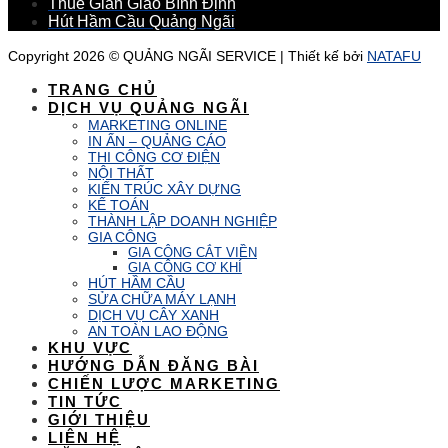
Thuê Giàn Giáo Bình Định
Hút Hầm Cầu Quảng Ngãi
Copyright 2026 ©
QUẢNG NGÃI SERVICE
| Thiết kế bởi
NATAFU
TRANG CHỦ
DỊCH VỤ QUẢNG NGÃI
MARKETING ONLINE
IN ẤN – QUẢNG CÁO
THI CÔNG CƠ ĐIỆN
NỘI THẤT
KIẾN TRÚC XÂY DỰNG
KẾ TOÁN
THÀNH LẬP DOANH NGHIỆP
GIA CÔNG
GIA CÔNG CẮT VIỀN
GIA CÔNG CƠ KHÍ
HÚT HẦM CẦU
SỬA CHỮA MÁY LẠNH
DỊCH VỤ CÂY XANH
AN TOÀN LAO ĐỘNG
KHU VỰC
HƯỚNG DẪN ĐĂNG BÀI
CHIẾN LƯỢC MARKETING
TIN TỨC
GIỚI THIỆU
LIÊN HỆ