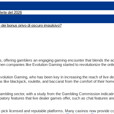
gokprincipes
ferte del 2026
 dei bonus privo di oscuro impulsivo?
s, offering gamblers an engaging gaming encounter that blends the acce
n companies like Evolution Gaming started to revolutionize the onlin
Evolution Gaming, who has been key in increasing the reach of live de
s like blackjack, roulette, and baccarat from the comfort of their hom
 gambling sector, with a study from the Gambling Commission indicati
atory features that live dealer games offer, such as chat features and 
l to pick licensed and reputable platforms. Many casinos now provide c