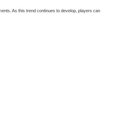
ements. As this trend continues to develop, players can