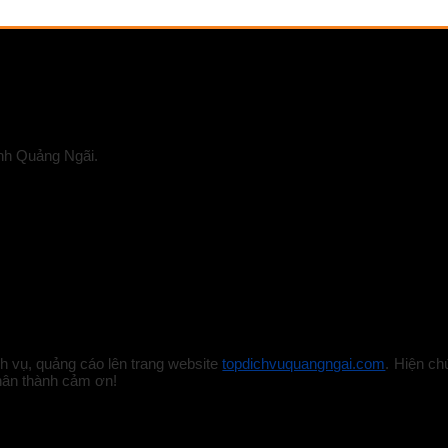
ỉnh Quảng Ngãi.
h vụ, quảng cáo lên trang website
topdichvuquangngai.com
. Hiện ch
chân thành cảm ơn!