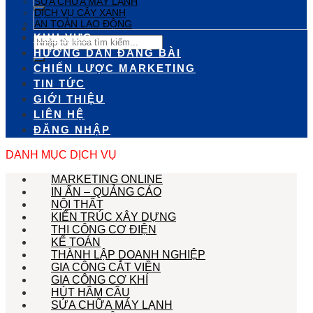
SỬA CHỮA MÁY LẠNH
DỊCH VỤ CÂY XANH
AN TOÀN LAO ĐỘNG
KHU VỰC
HƯỚNG DẪN ĐĂNG BÀI
CHIẾN LƯỢC MARKETING
TIN TỨC
GIỚI THIỆU
LIÊN HỆ
ĐĂNG NHẬP
DANH MỤC DỊCH VỤ
MARKETING ONLINE
IN ẤN – QUẢNG CÁO
NỘI THẤT
KIẾN TRÚC XÂY DỰNG
THI CÔNG CƠ ĐIỆN
KẾ TOÁN
THÀNH LẬP DOANH NGHIỆP
GIA CÔNG CẮT VIỀN
GIA CÔNG CƠ KHÍ
HÚT HẦM CẦU
SỬA CHỮA MÁY LẠNH