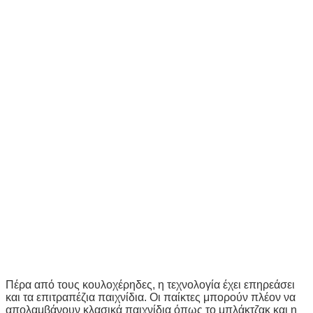
Πέρα από τους κουλοχέρηδες, η τεχνολογία έχει επηρεάσει
και τα επιτραπέζια παιχνίδια. Οι παίκτες μπορούν πλέον να
απολαμβάνουν κλασικά παιχνίδια όπως το μπλάκτζακ και η