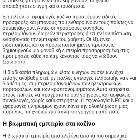
οι παίκτες μπορούν να απολαμβάνουν παιχνίδια
οποιαδήποτε στιγμή και οπουδήποτε.
Επιπλέον, οι εφαρμογές καζίνο προσφέρουν ειδικές
προσφορές και μπόνους που ενθαρρύνουν τους παίκτες να
συμμετάσχουν. Αυτές οι προσφορές συνήθως
περιλαμβάνουν δωρεάν περιστροφές ή επιπλέον πίστωση,
ενισχύοντας την εμπειρία του χρήστη. Οι έξυπνες
ειδοποιήσεις και οι προσωποποιημένες προτάσεις
δημιουργούν μια μοναδική εμπειρία προσαρμοσμένη στις
προτιμήσεις κάθε παίκτη, κάνοντάς τους να νιώθουν
ξεχωριστοί.
Η διαδικασία πληρωμών μέσω κινητών συσκευών έχει
επίσης αναβαθμιστεί, με πολλές επιλογές πληρωμής να είναι
διαθέσιμες, συμπεριλαμβανομένων των ηλεκτρονικών
πορτοφολιών και των κρυπτονομισμάτων. Αυτό επιτρέπει
στους παίκτες να πραγματοποιούν γρήγορες και ασφαλείς
συναλλαγές, χωρίς καθυστερήσεις. Η τεχνολογία NFC και οι
εφαρμογές πληρωμών έχουν κάνει την ολοκλήρωση μιας
παρτίδας παιχνιδιού πιο απλή και γρήγορη από ποτέ.
Η βιωματική εμπειρία στα καζίνο
Η βιωματική εμπειρία αποτελεί ένα από τα πιο σημαντικά