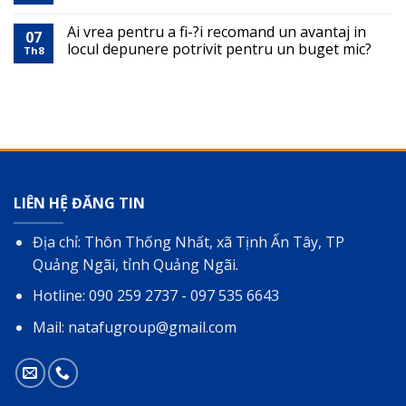
Ai vrea pentru a fi-?i recomand un avantaj in
07
locul depunere potrivit pentru un buget mic?
Th8
LIÊN HỆ ĐĂNG TIN
Địa chỉ: Thôn Thống Nhất, xã Tịnh Ấn Tây, TP
Quảng Ngãi, tỉnh Quảng Ngãi.
Hotline: 090 259 2737 - 097 535 6643
Mail: natafugroup@gmail.com