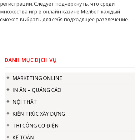
регистрации. Следует подчеркнуть, что среди
множества игр в онлайн казине Мелбет каждый
сможет выбрать для себя подходящее развлечение.
DANH MỤC DỊCH VỤ
MARKETING ONLINE
IN ẤN – QUẢNG CÁO
NỘI THẤT
KIẾN TRÚC XÂY DỰNG
THI CÔNG CƠ ĐIỆN
KẾ TOÁN