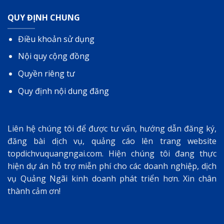
QUY ĐỊNH CHUNG
Điều khoản sử dụng
Nội quy cộng đồng
Quyền riêng tư
Quy định nội dung đăng
Liên hệ chúng tôi để được tư vấn, hướng dẫn đăng ký,
đăng bài dịch vụ, quảng cáo lên trang website
topdichvuquangngai.com
. Hiện chúng tôi đang thực
hiện dự án hỗ trợ miễn phí cho các doanh nghiệp, dịch
vụ Quảng Ngãi kinh doanh phát triển hơn. Xin chân
thành cảm ơn!