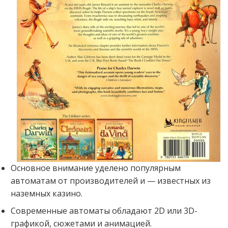
Основное внимание уделено популярным
автоматам от производителей и — известных из
наземных казино.
Современные автоматы обладают 2D или 3D-
графикой, сюжетами и анимацией.