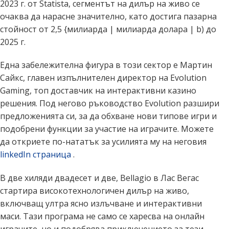
2023 г. от Statista, сегментът на дилър на живо се
очаква да нарасне значително, като достига пазарна
стойност от 2,5 {милиарда | милиарда долара | b) до
2025 г.
Една забележителна фигура в този сектор е Мартин
Сайкс, главен изпълнителен директор на Evolution
Gaming, топ доставчик на интерактивни казино
решения. Под негово ръководство Evolution разшири
предложенията си, за да обхване нови типове игри и
подобрени функции за участие на играчите. Можете
да откриете по-нататък за усилията му на неговия
linkedIn страница
.
В две хиляди двадесет и две, Bellagio в Лас Вегас
стартира високотехнологичен дилър на живо,
включващ ултра ясно излъчване и интерактивни
маси. Тази програма не само се харесва на онлайн