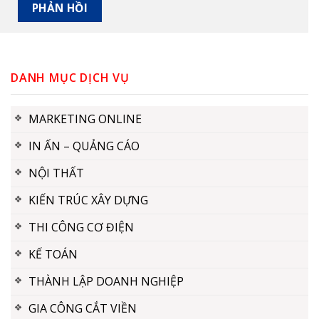
DANH MỤC DỊCH VỤ
MARKETING ONLINE
IN ẤN – QUẢNG CÁO
NỘI THẤT
KIẾN TRÚC XÂY DỰNG
THI CÔNG CƠ ĐIỆN
KẾ TOÁN
THÀNH LẬP DOANH NGHIỆP
GIA CÔNG CẮT VIỀN