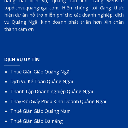
đăng bài dịch vụ, quảng cáo lên trang website
topdichvuquangngai.com
. Hiện chúng tôi đang thực
hiện dự án hỗ trợ miễn phí cho các doanh nghiệp, dịch
vụ Quảng Ngãi kinh doanh phát triển hơn. Xin chân
thành cảm ơn!
DỊCH VỤ UY TÍN
Thuê Giàn Giáo Quảng Ngãi
Dịch Vụ Kế Toán Quảng Ngãi
Thành Lập Doanh nghiệp Quảng Ngãi
Thay Đổi Giấy Phép Kinh Doanh Quảng Ngãi
Thuê Giàn Giáo Quảng Nam
Thuê Giàn Giáo Đà nẵng