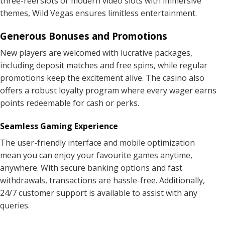
three-reel slots or modern video slots with immersive
themes, Wild Vegas ensures limitless entertainment.
Generous Bonuses and Promotions
New players are welcomed with lucrative packages,
including deposit matches and free spins, while regular
promotions keep the excitement alive. The casino also
offers a robust loyalty program where every wager earns
points redeemable for cash or perks.
Seamless Gaming Experience
The user-friendly interface and mobile optimization
mean you can enjoy your favourite games anytime,
anywhere. With secure banking options and fast
withdrawals, transactions are hassle-free. Additionally,
24/7 customer support is available to assist with any
queries.