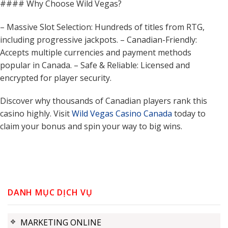
#### Why Choose Wild Vegas?
–
Massive Slot Selection:
Hundreds of titles from RTG,
including progressive jackpots. –
Canadian-Friendly:
Accepts multiple currencies and payment methods
popular in Canada. –
Safe & Reliable:
Licensed and
encrypted for player security.
Discover why thousands of Canadian players rank this
casino highly. Visit
Wild Vegas Casino Canada
today to
claim your bonus and spin your way to big wins.
DANH MỤC DỊCH VỤ
MARKETING ONLINE