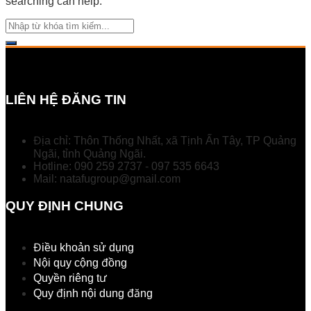
searching can help.
LIÊN HỆ ĐĂNG TIN
Địa chỉ: Thôn Thống Nhất, xã Tịnh Ấn Tây, TP Quảng
Ngãi, tỉnh Quảng Ngãi.
Hotline: 090 259 2737 - 097 535 6643
Mail: natafugroup@gmail.com
QUY ĐỊNH CHUNG
Điều khoản sử dụng
Nội quy cộng đồng
Quyền riêng tư
Quy định nội dung đăng