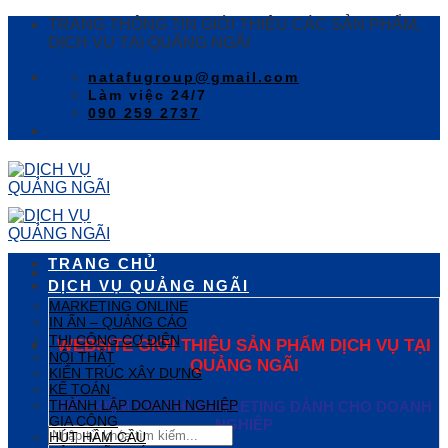
Skip
TRANG THÔNG TIN GIỚI THIỆU CÁC SẢN PHẨM,
to
DỊCH VỤ TẠI QUÃNG NGÃI
content
natafugroup@gmail.com
Làm việc 24/7
090 259 2737
TRANG CHỦ
DỊCH VỤ QUẢNG NGÃI
MARKETING ONLINE
IN ẤN – QUẢNG CÁO
THI CÔNG CƠ ĐIỆN
WEBSITE GIỚI THIỆU SẢN PHẨM DỊCH VỤ TẠI
NỘI THẤT
QUẢNG NGÃI
KIẾN TRÚC XÂY DỰNG
KẾ TOÁN
THÀNH LẬP DOANH NGHIỆP
TIẾT KIỆM CHI PHÍ MARKETING DÀNH CHO DOANH
GIA CÔNG
NGHIỆP
HÚT HẦM CẦU