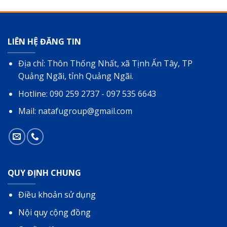
LIÊN HỆ ĐĂNG TIN
Địa chỉ: Thôn Thống Nhất, xã Tịnh Ấn Tây, TP
Quảng Ngãi, tỉnh Quảng Ngãi.
Hotline: 090 259 2737 - 097 535 6643
Mail: natafugroup@gmail.com
QUY ĐỊNH CHUNG
Điều khoản sử dụng
Nội quy cộng đồng