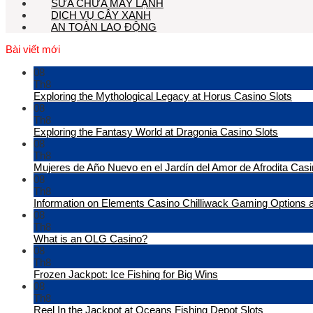
SỬA CHỮA MÁY LẠNH
DỊCH VỤ CÂY XANH
AN TOÀN LAO ĐỘNG
Bài viết mới
08
Th8
Exploring the Mythological Legacy at Horus Casino Slots
08
Th8
Exploring the Fantasy World at Dragonia Casino Slots
08
Th8
Mujeres de Año Nuevo en el Jardín del Amor de Afrodita Cas
08
Th8
Information on Elements Casino Chilliwack Gaming Options 
08
Th8
What is an OLG Casino?
08
Th8
Frozen Jackpot: Ice Fishing for Big Wins
08
Th8
Reel In the Jackpot at Oceans Fishing Depot Slots