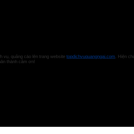
h vụ, quảng cáo lên trang website
topdichvuquangngai.com
. Hiện ch
chân thành cảm ơn!