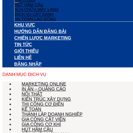
HÚT HẦM CẦU
SỬA CHỮA MÁY LẠNH
DỊCH VỤ CÂY XANH
AN TOÀN LAO ĐỘNG
KHU VỰC
HƯỚNG DẪN ĐĂNG BÀI
CHIẾN LƯỢC MARKETING
TIN TỨC
GIỚI THIỆU
LIÊN HỆ
ĐĂNG NHẬP
DANH MỤC DỊCH VỤ
MARKETING ONLINE
IN ẤN – QUẢNG CÁO
NỘI THẤT
KIẾN TRÚC XÂY DỰNG
THI CÔNG CƠ ĐIỆN
KẾ TOÁN
THÀNH LẬP DOANH NGHIỆP
GIA CÔNG CẮT VIỀN
GIA CÔNG CƠ KHÍ
HÚT HẦM CẦU