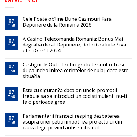
BÀI VIẾT MỚI
Cele Poate ob?ine Bune Cazinouri Fara
07
Depunere de la Romania 2026
Th8
A Casino Telecomanda Romania: Bonus Mai
07
degraba decat Depunere, Rotiri Gratuite ?i va
Th8
oferi Gre?it 2024
Castigurile Out of rotiri gratuite sunt retrase
07
dupa indeplinirea cerintelor de rulaj, daca este
Th8
situa?ia
Este cu siguran?a daca on unele promotii
07
trebuie sa sa introduci un cod stimulent, nu-ti
Th8
fa o perioada grea
Parlamentarii francezi resping dezbaterea
07
asupra unei petitii impotriva proiectului din
Th8
cauza lege privind antisemitismul