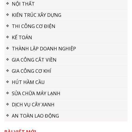
NỘI THẤT
KIẾN TRÚC XÂY DỰNG
THI CÔNG CƠ ĐIỆN
KẾ TOÁN
THÀNH LẬP DOANH NGHIỆP
GIA CÔNG CẮT VIỀN
GIA CÔNG CƠ KHÍ
HÚT HẦM CẦU
SỬA CHỮA MÁY LẠNH
DỊCH VỤ CÂY XANH
AN TOÀN LAO ĐỘNG