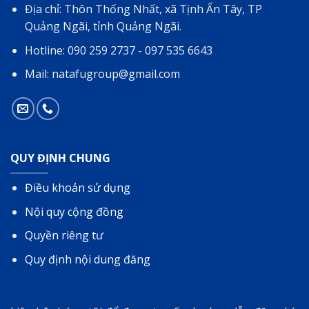
Địa chỉ: Thôn Thống Nhất, xã Tịnh Ấn Tây, TP
Quảng Ngãi, tỉnh Quảng Ngãi.
Hotline: 090 259 2737 - 097 535 6643
Mail: natafugroup@gmail.com
QUY ĐỊNH CHUNG
Điều khoản sử dụng
Nội quy cộng đồng
Quyền riêng tư
Quy định nội dung đăng