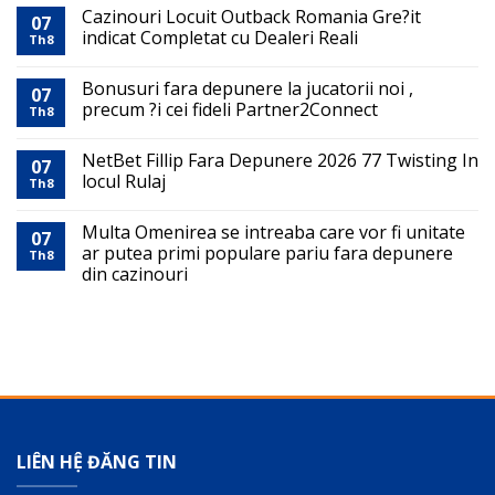
Cazinouri Locuit Outback Romania Gre?it
07
indicat Completat cu Dealeri Reali
Th8
Bonusuri fara depunere la jucatorii noi ,
07
precum ?i cei fideli Partner2Connect
Th8
NetBet Fillip Fara Depunere 2026 77 Twisting In
07
locul Rulaj
Th8
Multa Omenirea se intreaba care vor fi unitate
07
ar putea primi populare pariu fara depunere
Th8
din cazinouri
LIÊN HỆ ĐĂNG TIN