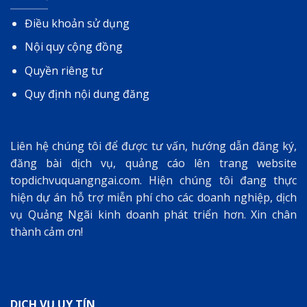
Điều khoản sử dụng
Nội quy cộng đồng
Quyền riêng tư
Quy định nội dung đăng
Liên hệ chúng tôi để được tư vấn, hướng dẫn đăng ký,
đăng bài dịch vụ, quảng cáo lên trang website
topdichvuquangngai.com
. Hiện chúng tôi đang thực
hiện dự án hỗ trợ miễn phí cho các doanh nghiệp, dịch
vụ Quảng Ngãi kinh doanh phát triển hơn. Xin chân
thành cảm ơn!
DỊCH VỤ UY TÍN