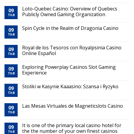
Loto-Quebec Casino: Overview of Quebecs
09
Publicly Owned Gaming Organization
Th8
Spin Cycle in the Realm of Dragonia Casino
09
Th8
Royal de los Tesoros con Royalpsinia Casino
09
Online Español
Th8
Exploring Powerplay Casinos Slot Gaming
09
Experience
Th8
Stoliki w Kasynie Kaaasino: Szansa i Ryzyko
09
Th8
Las Mesas Virtuales de Magneticslots Casino
09
Th8
It is one of the primary local casino hotel for
09
the the number of your own finest casinos
Th8