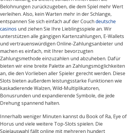
Belohnungen zurückzugeben, die dem Spiel mehr Wert
verleihen. Also, kein Warten mehr in der Schlange,
entspannen Sie sich einfach auf der Couch
deutsche
casinos
und ziehen Sie Ihre Lieblingsspiele an. Wir
unterstützen alle gängigen Kartenzahlungen, E-Wallets
und vertrauenswürdigen Online-Zahlungsanbieter und
machen es einfach, mit Ihrer bevorzugten
Zahlungsmethode einzuzahlen und abzuheben. Dafür
bieten wir eine breite Palette an Zahlungsmöglichkeiten
an, die den Vorlieben aller Spieler gerecht werden. Diese
Slots bieten außerdem leistungsstarke Funktionen wie
kaskadierende Walzen, Wild-Multiplikatoren,
Bonusrunden und expandierende Symbole, die jede
Drehung spannend halten.
Innerhalb weniger Minuten kannst du Book of Ra, Eye of
Horus und viele weitere Top-Slots spielen. Die
Spielauswahl fällt online mit mehreren hundert