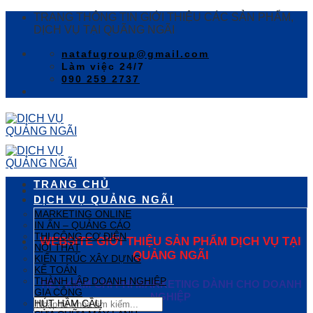
Skip
TRANG THÔNG TIN GIỚI THIỆU CÁC SẢN PHẨM,
to
DỊCH VỤ TẠI QUÃNG NGÃI
content
natafugroup@gmail.com
Làm việc 24/7
090 259 2737
TRANG CHỦ
DỊCH VỤ QUẢNG NGÃI
MARKETING ONLINE
IN ẤN – QUẢNG CÁO
THI CÔNG CƠ ĐIỆN
WEBSITE GIỚI THIỆU SẢN PHẨM DỊCH VỤ TẠI
NỘI THẤT
QUẢNG NGÃI
KIẾN TRÚC XÂY DỰNG
KẾ TOÁN
THÀNH LẬP DOANH NGHIỆP
TIẾT KIỆM CHI PHÍ MARKETING DÀNH CHO DOANH
GIA CÔNG
NGHIỆP
HÚT HẦM CẦU