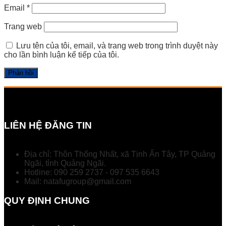
Email
*
Trang web
Lưu tên của tôi, email, và trang web trong trình duyệt này
cho lần bình luận kế tiếp của tôi.
LIÊN HỆ ĐĂNG TIN
Địa chỉ: Thôn Thống Nhất, xã Tịnh Ấn Tây, TP Quảng
Ngãi, tỉnh Quảng Ngãi.
Hotline: 090 259 2737 - 097 535 6643
Mail: natafugroup@gmail.com
QUY ĐỊNH CHUNG