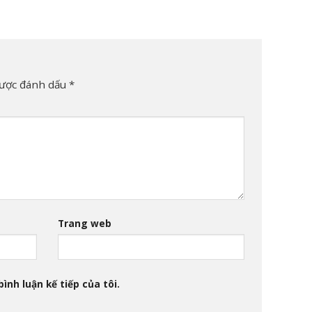
được đánh dấu
*
Trang web
ình luận kế tiếp của tôi.