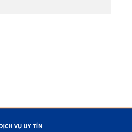
DỊCH VỤ UY TÍN