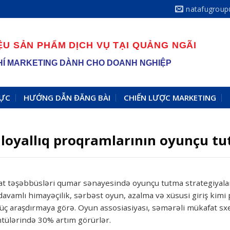
natafugrou
ỆU SẢN PHẨM DỊCH VỤ TẠI QUẢNG NGÃI
 PHÍ MARKETING DÀNH CHO DOANH NGHIỆP
VỰC
HƯỚNG DẪN ĐĂNG BÀI
CHIẾN LƯỢC MARKETING
loyallıq proqramlarının oyunçu tut
 təşəbbüsləri qumar sənayesində oyunçu tutma strategiyaları
a davamlı himayəçilik, sərbəst oyun, azalma və xüsusi giriş kim
i üç araşdırmaya görə. Oyun assosiasiyası, səmərəli mükafat sx
tülərində 30% artım görürlər.