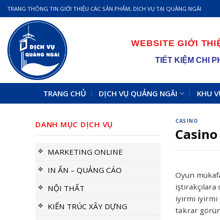
Skip
TRANG THÔNG TIN GIỚI THIỆU CÁC SẢN PHẨM, DỊCH VỤ TẠI QUÃNG NGÃI
to
content
WEBSITE GIỚI THI
TIẾT KIỆM CHI
TRANG CHỦ
DỊCH VỤ QUẢNG NGÃI
KHU 
CASINO
DANH MỤC DỊCH VỤ
Casino 
MARKETING ONLINE
IN ẤN – QUẢNG CÁO
Oyun mükafat
iştirakçılar
NỘI THẤT
iyirmi iyirm
KIẾN TRÚC XÂY DỰNG
təkrar görün