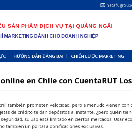
natafugrou
ỆU SẢN PHẨM DỊCH VỤ TẠI QUẢNG NGÃI
 PHÍ MARKETING DÀNH CHO DOANH NGHIỆP
VỰC
HƯỚNG DẪN ĐĂNG BÀI
CHIẾN LƯỢC MARKETING
 online en Chile con CuentaRUT Lo
Skrill también prometen velocidad, pero a menudo vienen con
rjetas de crédito te dan depósitos al instante, ¿pero quién ti
seguridad, su uso está limitado en ciertos mercados. Usar eco
ino también un portal a bonificaciones exclusivas.