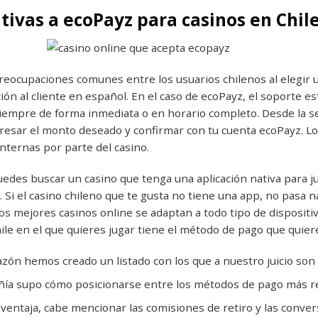
tivas a ecoPayz para casinos en Chil
reocupaciones comunes entre los usuarios chilenos al elegir 
ción al cliente en español. En el caso de ecoPayz, el soporte es
empre de forma inmediata o en horario completo. Desde la se
resar el monto deseado y confirmar con tu cuenta ecoPayz. Lo
nternas por parte del casino.
edes buscar un casino que tenga una aplicación nativa para 
a. Si el casino chileno que te gusta no tiene una app, no pasa 
los mejores casinos online se adaptan a todo tipo de dispositi
ile en el que quieres jugar tiene el método de pago que quieres
azón hemos creado un listado con los que a nuestro juicio son 
ía supo cómo posicionarse entre los métodos de pago más res
entaja, cabe mencionar las comisiones de retiro y las convers