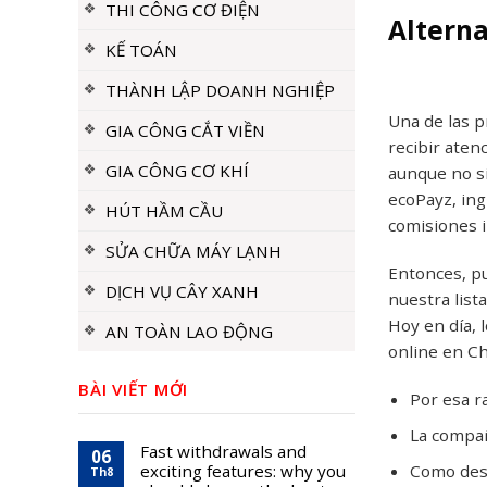
THI CÔNG CƠ ĐIỆN
Alterna
KẾ TOÁN
THÀNH LẬP DOANH NGHIỆP
Una de las p
GIA CÔNG CẮT VIỀN
recibir aten
GIA CÔNG CƠ KHÍ
aunque no si
ecoPayz, ing
HÚT HẦM CẦU
comisiones i
SỬA CHỮA MÁY LẠNH
Entonces, pu
DỊCH VỤ CÂY XANH
nuestra list
Hoy en día, 
AN TOÀN LAO ĐỘNG
online en Ch
BÀI VIẾT MỚI
Por esa r
La compañ
Fast withdrawals and
06
Como desv
exciting features: why you
Th8