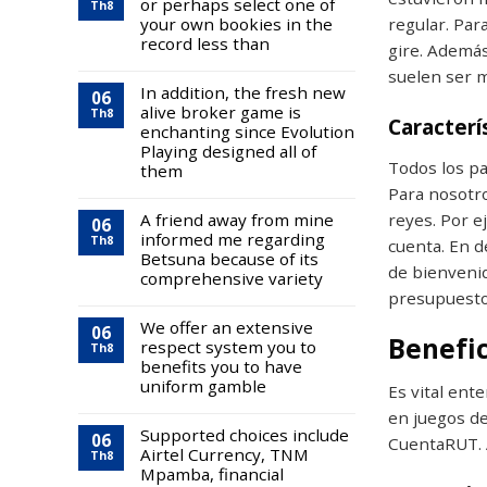
or perhaps select one of
Th8
your own bookies in the
regular. Par
record less than
gire. Además
suelen ser m
In addition, the fresh new
06
alive broker game is
Th8
Caracterí
enchanting since Evolution
Playing designed all of
Todos los pa
them
Para nosotro
reyes. Por e
A friend away from mine
06
informed me regarding
Th8
cuenta. En d
Betsuna because of its
de bienvenid
comprehensive variety
presupuesto,
We offer an extensive
06
Benefic
respect system you to
Th8
benefits you to have
uniform gamble
Es vital ent
en juegos de
Supported choices include
06
CuentaRUT. A
Airtel Currency, TNM
Th8
Mpamba, financial