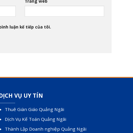
Trang web
ình luận kế tiếp của tôi.
DỊCH VỤ UY TÍN
Thuê Giàn Giáo Quảng Ngãi
Dịch Vụ Kế Toán Quảng Ngãi
Thành Lập Doanh nghiệp Quảng Ngãi