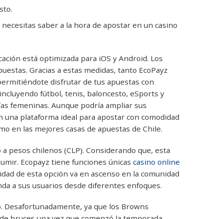
sto.
 necesitas saber a la hora de apostar en un casino
cación está optimizada para iOS y Android. Los
puestas. Gracias a estas medidas, tanto EcoPayz
permitiéndote disfrutar de tus apuestas con
incluyendo fútbol, tenis, baloncesto, eSports y
rías femeninas. Aunque podría ampliar sus
en una plataforma ideal para apostar con comodidad
mo en las mejores casas de apuestas de Chile.
do a pesos chilenos (CLP). Considerando que, esta
sumir. Ecopayz tiene funciones únicas
casino online
ridad de esta opción va en ascenso en la comunidad
nda a sus usuarios desde diferentes enfoques.
to. Desafortunadamente, ya que los Browns
 de bruces una vez que comenzó la temporada