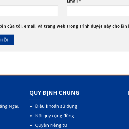
Email
*
tên của tôi, email, và trang web trong trình duyệt này cho lần b
QUY ĐỊNH CHUNG
ảng Ngãi,
Điều khoản sử dụng
Nội quy cộng đồng
Quyền riêng tư