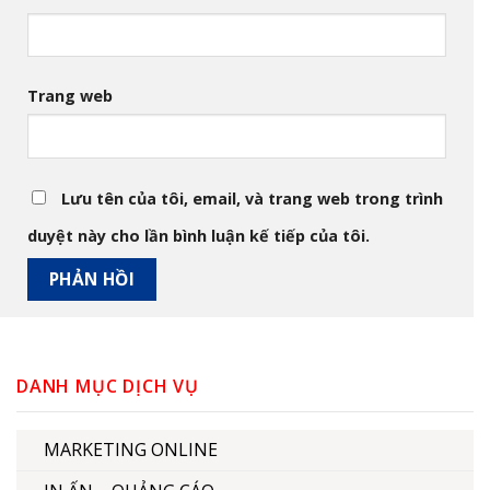
Trang web
Lưu tên của tôi, email, và trang web trong trình
duyệt này cho lần bình luận kế tiếp của tôi.
DANH MỤC DỊCH VỤ
MARKETING ONLINE