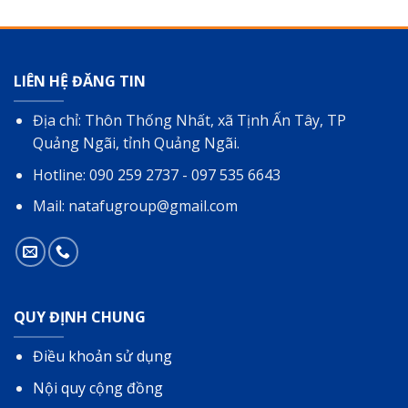
LIÊN HỆ ĐĂNG TIN
Địa chỉ: Thôn Thống Nhất, xã Tịnh Ấn Tây, TP
Quảng Ngãi, tỉnh Quảng Ngãi.
Hotline: 090 259 2737 - 097 535 6643
Mail: natafugroup@gmail.com
QUY ĐỊNH CHUNG
Điều khoản sử dụng
Nội quy cộng đồng