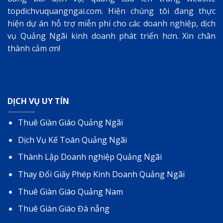
topdichvuquangngai.com
. Hiện chúng tôi đang thực
hiện dự án hỗ trợ miễn phí cho các doanh nghiệp, dịch
vụ Quảng Ngãi kinh doanh phát triển hơn. Xin chân
thành cảm ơn!
DỊCH VỤ UY TÍN
Thuê Giàn Giáo Quảng Ngãi
Dịch Vụ Kế Toán Quảng Ngãi
Thành Lập Doanh nghiệp Quảng Ngãi
Thay Đổi Giấy Phép Kinh Doanh Quảng Ngãi
Thuê Giàn Giáo Quảng Nam
Thuê Giàn Giáo Đà nẵng