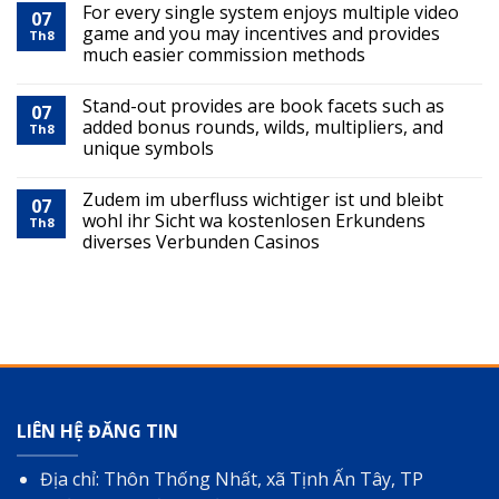
For every single system enjoys multiple video
07
game and you may incentives and provides
Th8
much easier commission methods
Stand-out provides are book facets such as
07
added bonus rounds, wilds, multipliers, and
Th8
unique symbols
Zudem im uberfluss wichtiger ist und bleibt
07
wohl ihr Sicht wa kostenlosen Erkundens
Th8
diverses Verbunden Casinos
LIÊN HỆ ĐĂNG TIN
Địa chỉ: Thôn Thống Nhất, xã Tịnh Ấn Tây, TP