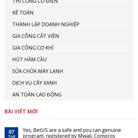
THI CÔNG CƠ ĐIỆN
KẾ TOÁN
THÀNH LẬP DOANH NGHIỆP
GIA CÔNG CẮT VIỀN
GIA CÔNG CƠ KHÍ
HÚT HẦM CẦU
SỬA CHỮA MÁY LẠNH
DỊCH VỤ CÂY XANH
AN TOÀN LAO ĐỘNG
BÀI VIẾT MỚI
Yes, BetUS are a safe and you can genuine
07
program, registered by Mwali, Comoros
Th8