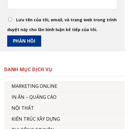
Lưu tên của tôi, email, và trang web trong trình
duyệt này cho lần bình luận kế tiếp của tôi.
DANH MỤC DỊCH VỤ
MARKETING ONLINE
IN ẤN – QUẢNG CÁO
NỘI THẤT
KIẾN TRÚC XÂY DỰNG