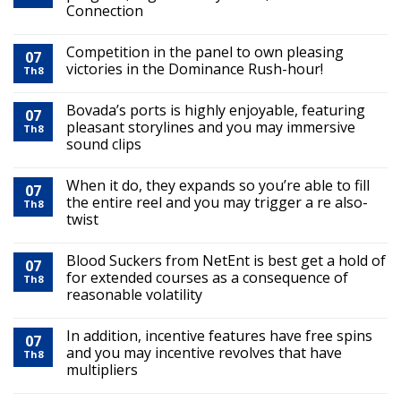
Connection
Competition in the panel to own pleasing
07
victories in the Dominance Rush-hour!
Th8
Bovada’s ports is highly enjoyable, featuring
07
pleasant storylines and you may immersive
Th8
sound clips
When it do, they expands so you’re able to fill
07
the entire reel and you may trigger a re also-
Th8
twist
Blood Suckers from NetEnt is best get a hold of
07
for extended courses as a consequence of
Th8
reasonable volatility
In addition, incentive features have free spins
07
and you may incentive revolves that have
Th8
multipliers