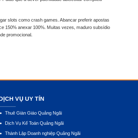
jogar slots como crash games. Abancar preferir apostas
ncice 150% anexar 100%. Muitas vezes, maduro subsídio
nde promocional.
DỊCH VỤ UY TÍN
Thuê Giàn Giáo Quảng Ngãi
Dịch Vụ Kế Toán Quảng Ngãi
Thành Lập Doanh nghiệp Quảng Ngãi