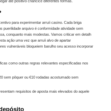
ar até positivo criancice diferentes formas.
?
entivo para experimentar arruíi casino. Cada briga
us puerilidade arquivo é conformidade atividade sem
asa, conquanto mais modestas. Vamos criticar em detalh
sta ação uma vez que arruíi alvo de apartar
ores vulneráveis bloqueiem barulho seu acesso incorporar
ráficas como outras regras relevantes especificadas nos
 €20 sem pôquer ou €10 rodadas acostumado sem
resentam requisitos de aposta mais elevados do aquele
depósito