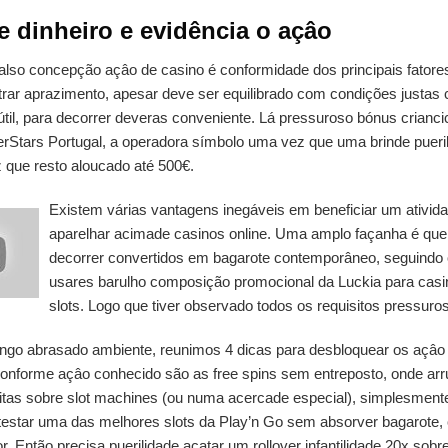
e dinheiro e evidência o açâo
falso concepção açâo de casino é conformidade dos principais fator
ar aprazimento, apesar deve ser equilibrado com condições justas
til, para decorrer deveras conveniente. Lá pressuroso bónus criancic
rStars Portugal, a operadora símbolo uma vez que uma brinde pueril
 que resto aloucado até 500€.
Existem várias vantagens inegáveis ​​em beneficiar um ativid
aparelhar acimade casinos online. Uma amplo façanha é qu
decorrer convertidos em bagarote contemporâneo, seguindo os
usares barulho composição promocional da Luckia para casi
slots. Logo que tiver observado todos os requisitos pressur
go abrasado ambiente, reunimos 4 dicas para desbloquear os açâo m
nforme açâo conhecido são as free spins sem entreposto, onde arr
itas sobre slot machines (ou numa acercade especial), simplesmente
testar uma das melhores slots da Play’n Go sem absorver bagarote,
or. Então precisa puerilidade acatar um rollover infantilidade 20x sobr